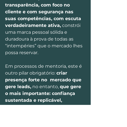
transparência, com foco no 
cliente e com segurança nas 
suas competências, com escuta 
verdadeiramente ativa,
 constrói 
uma marca pessoal sólida e 
duradoura à prova de todas as 
“intempéries” que o mercado lhes 
possa reservar.
Em processos de mentoria, este é 
outro pilar obrigatório: 
criar 
presença forte no  mercado que 
gere leads,
 no entanto, 
que gere 
o mais importante: confiança 
sustentada e replicável, 
fidelização e recomendação 
recorrentes.
 O verdadeiro 
conceito de criar e desenvolver os 