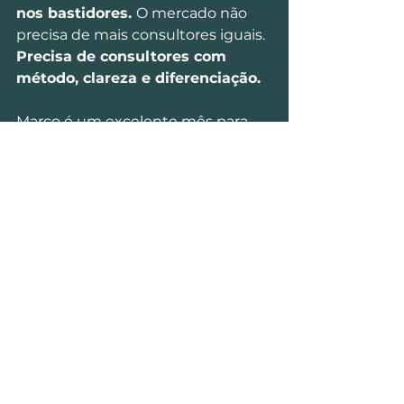
nos bastidores. 
O mercado não 
precisa de mais consultores iguais. 
Precisa de consultores com 
método, clareza e diferenciação.
Março é um excelente mês para 
transformar cada ação de 
prospeção numa construção 
estratégica de autoridade. 
Servirá 
o vosso aumento de 
produtividade ainda neste 
trimestre, como também 
durante todo o resto do ano.
Excelente Prospeção e Excelente 
entrega de Serviço nas vossas 
Angariações!